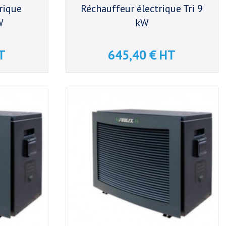
rique
Réchauffeur électrique Tri 9
W
kW
T
645,40 € HT
Prix