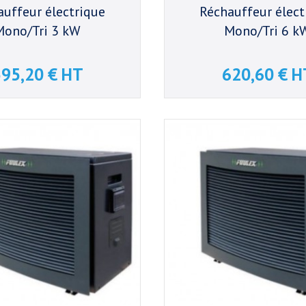
auffeur électrique
Réchauffeur élect
Mono/Tri 3 kW
Mono/Tri 6 k
95,20 € HT
620,60 € H
Prix
Prix