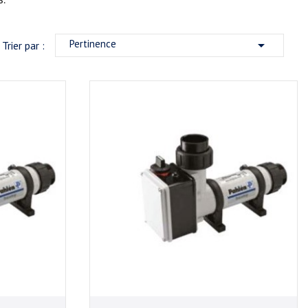
Pertinence

Trier par :