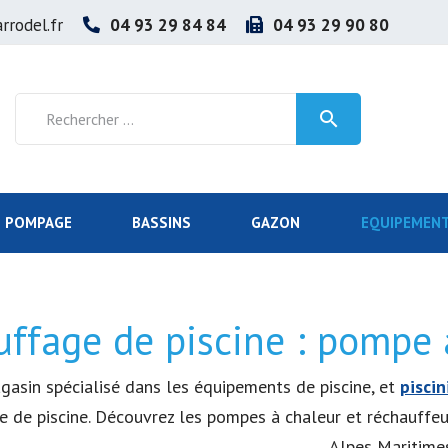
rrodel.fr
04 93 29 84 84
04 93 29 90 80

POMPAGE
BASSINS
GAZON
EQUIPEMENT
ffage de piscine : pompe 
gasin spécialisé dans les équipements de piscine, et
piscin
 de piscine. Découvrez les pompes à chaleur et réchauffeur
Alpes Maritimes