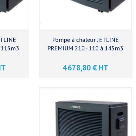
ETLINE
Pompe à chaleur JETLINE
à 115m3
PREMIUM 210 - 110 à 145m3
HT
4 678,80 € HT
Prix