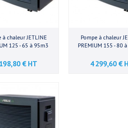
 à chaleur JETLINE
Pompe à chaleur J
UM 125 - 65 à 95m3
PREMIUM 155 - 80 
 198,80 € HT
4 299,60 € 
Prix
Prix