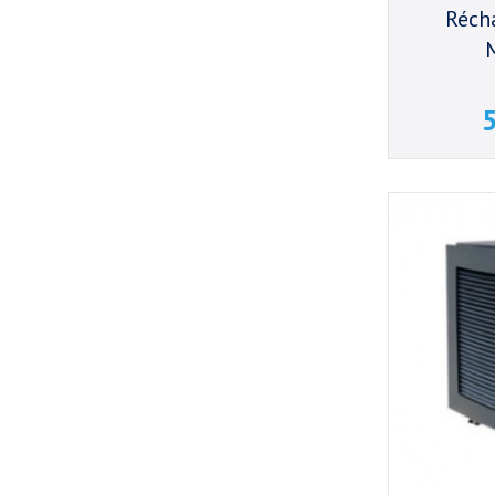
Réch
5