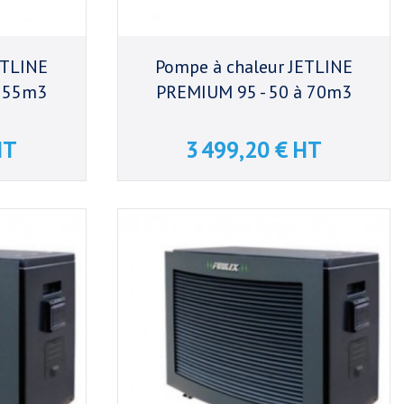
ETLINE
Pompe à chaleur JETLINE
à 55m3
PREMIUM 95 - 50 à 70m3
HT
3 499,20 € HT
Prix