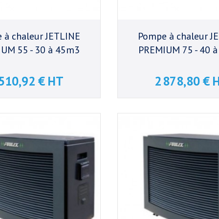
 à chaleur JETLINE
Pompe à chaleur J
UM 55 - 30 à 45m3
PREMIUM 75 - 40 
 510,92 € HT
2 878,80 € 
Prix
Prix