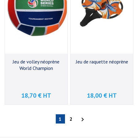
Jeu de volley néoprène
Jeu de raquette néoprène
World Champion
18,70 € HT
18,00 € HT
Prix
Prix
1
2
