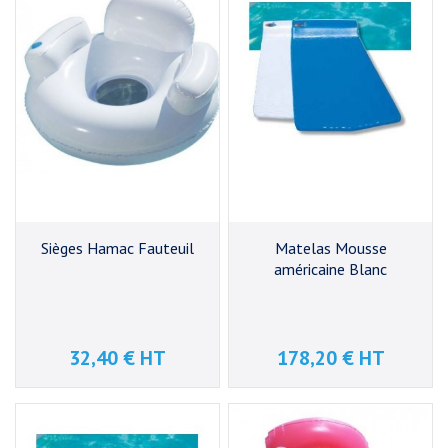
Sièges Hamac Fauteuil
Matelas Mousse
américaine Blanc
32,40 € HT
178,20 € HT
Prix
Prix