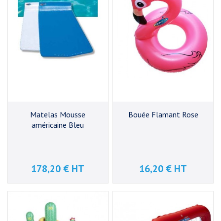
Matelas Mousse
Bouée Flamant Rose
américaine Bleu
178,20 € HT
16,20 € HT
Prix
Prix