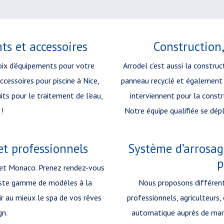
ts et accessoires
Construction,
oix d’équipements pour votre
Arrodel c’est aussi la construc
cessoires pour piscine à Nice,
panneau recyclé et également e
its pour le traitement de l’eau,
interviennent pour la constru
 !
Notre équipe qualifiée se dép
et professionnels
Système d’arrosag
p
 et Monaco. Prenez rendez-vous
vaste gamme de modèles à la
Nous proposons différente
ir au mieux le spa de vos rêves
professionnels, agriculteurs,
gn.
automatique auprès de marqu