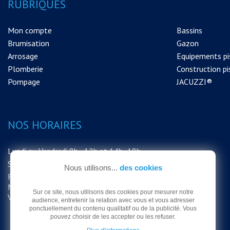
RUBRIQUES
Mon compte
Bassins
Brumisation
Gazon
Arrosage
Equipements pi
Plomberie
Construction pi
Pompage
JACUZZI®
NOS HORAIRES
Lundi au Vendredi 8h - 12h et 14h -18h
Samedi 8h - 12h
Nous utilisons...
des cookies
FERMETURE EXCEPTIONNELLE DU
MAGASIN LE SAMEDI 15 AOUT MERCI DE
Sur ce site, nous utilisons des cookies pour mesurer notre
VOTRE COMPRÉHENSION
audience, entretenir la relation avec vous et vous adresser
ponctuellement du contenu qualitatif ou de la publicité. Vous
pouvez choisir de les accepter ou les refuser.