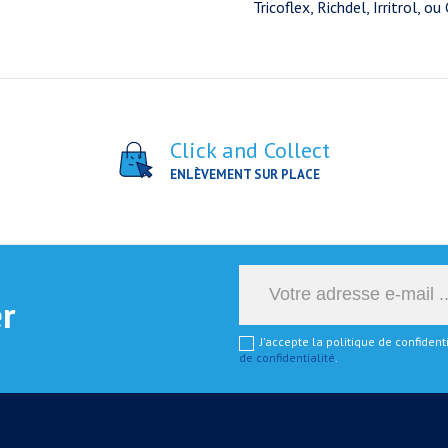
Tricoflex, Richdel, Irritrol, 
Click and Collect
ENLÈVEMENT SUR PLACE
er
J'accepte la politique de confiden
de confidentialité
.