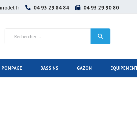
rrodel.fr
04 93 29 84 84
04 93 29 90 80

POMPAGE
BASSINS
GAZON
EQUIPEMENT