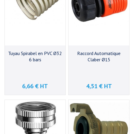
Tuyau Spirabel en PVC Ø32
Raccord Automatique
6 bars
Claber Ø15
6,66 € HT
4,51 € HT
Prix
Prix