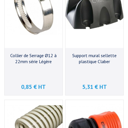
Collier de Serrage Ø12 à
Support mural sellette
22mm série Légère
plastique Claber
0,85 € HT
5,31 € HT
Prix
Prix