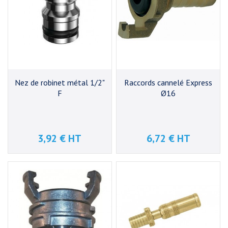
Nez de robinet métal 1/2"
Raccords cannelé Express
F
Ø16
3,92 € HT
6,72 € HT
Prix
Prix