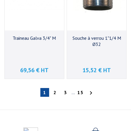
Traineau Galva 3/4" M
Souche à verrou 1"1/4 M
Ø32
69,56 € HT
15,52 € HT
Prix
Prix
1
2
3
…
15
