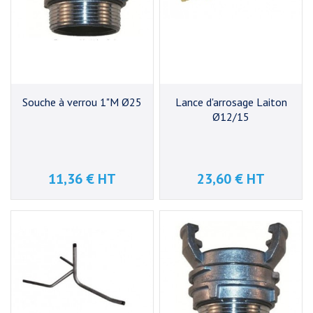
Souche à verrou 1"M Ø25
Lance d'arrosage Laiton
Ø12/15
11,36 € HT
23,60 € HT
Prix
Prix