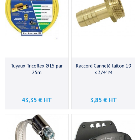
Tuyaux Tricoflex Ø15 par
Raccord Cannelé laiton 19
25m
x 3/4" M
43,35 € HT
3,85 € HT
Prix
Prix