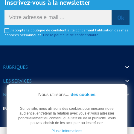
Inscrivez-vous à la newsletter
J'accepte la politique de confidentialité concernant l'utilisation des mes
données personnelles.
Lire la politique de confidentialité
.

RUBRIQUES

LES SERVICES

NOS HORAIRES
Nous utilisons...
des cookies
INFORMATIONS
Sur ce site, nous utilisons des cookies pour mesurer notre
audience, entretenir la relation avec vous et vous adresser
ponctuellement du contenu qualitatif ou de la publicité. Vous
pouvez choisir de les accepter ou les refuser.
Plus d'informations