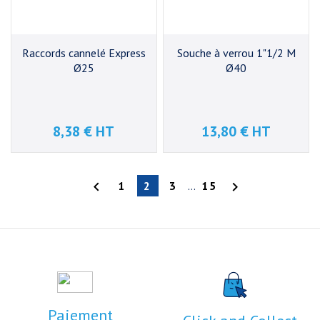
Raccords cannelé Express
Souche à verrou 1"1/2 M
Ø25
Ø40
8,38 € HT
13,80 € HT
Prix
Prix

1
2
3
…
15

Paiement