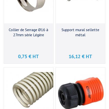
Collier de Serrage Ø16 à
Support mural sellette
27mm série Légère
métal
0,75 € HT
16,12 € HT
Prix
Prix