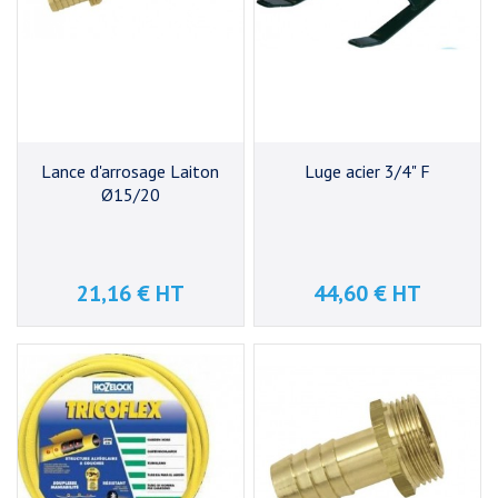
Lance d'arrosage Laiton
Luge acier 3/4" F
Ø15/20
21,16 € HT
44,60 € HT
Prix
Prix