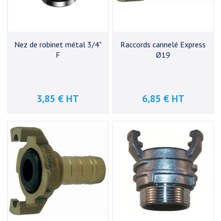
Nez de robinet métal 3/4"
Raccords cannelé Express
F
Ø19
3,85 € HT
6,85 € HT
Prix
Prix