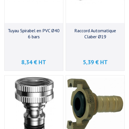
Tuyau Spirabel en PVC Ø40
Raccord Automatique
6 bars
Claber Ø19
8,34 € HT
5,39 € HT
Prix
Prix