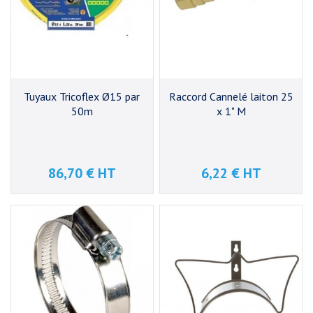
Tuyaux Tricoflex Ø15 par
Raccord Cannelé laiton 25
50m
x 1" M
86,70 € HT
6,22 € HT
Prix
Prix