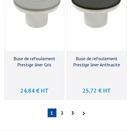
Buse de refoulement
Buse de refoulement
Prestige liner Gris
Prestige liner Anthracite
24,84 € HT
25,72 € HT
Prix
Prix
1
2
3
