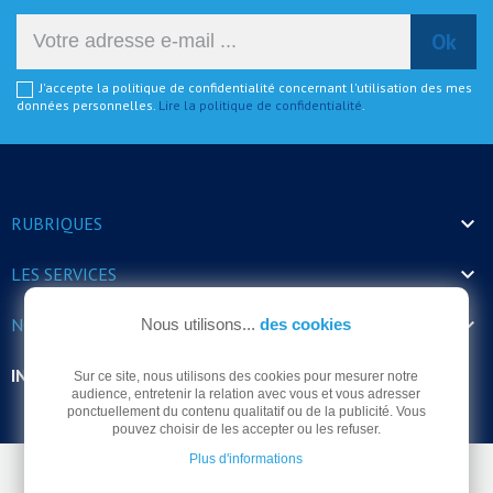
J'accepte la politique de confidentialité concernant l'utilisation des mes
données personnelles.
Lire la politique de confidentialité
.

RUBRIQUES

LES SERVICES

NOS HORAIRES
Nous utilisons...
des cookies
INFORMATIONS
Sur ce site, nous utilisons des cookies pour mesurer notre
audience, entretenir la relation avec vous et vous adresser
ponctuellement du contenu qualitatif ou de la publicité. Vous
pouvez choisir de les accepter ou les refuser.
Plus d'informations
© Arrodel 2026 -
Mentions légales
-
Politique de