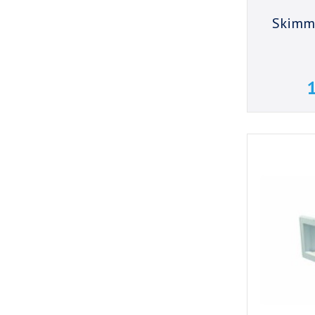
Skimme
1