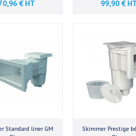
70,96 € HT
99,90 € H
Prix
Prix
r Standard liner GM
Skimmer Prestige b