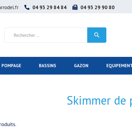
rrodel.fr
04 93 29 84 84
04 93 29 90 80

POMPAGE
BASSINS
GAZON
EQUIPEMENT
Skimmer de p
roduits.