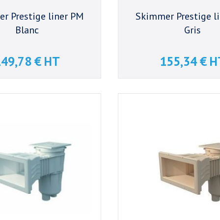
r Prestige liner PM
Skimmer Prestige l
Blanc
Gris
49,78 € HT
155,34 € H
Prix
Prix