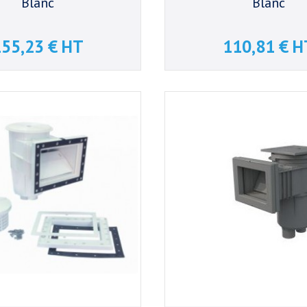
Blanc
Blanc
55,23 € HT
110,81 € H
Prix
Prix