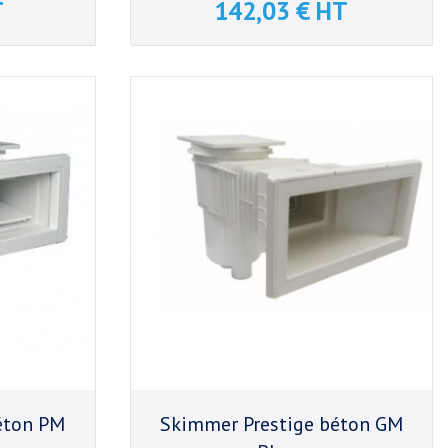
T
142,03 € HT
Prix
éton PM
Skimmer Prestige béton GM