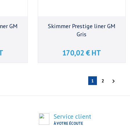
iner GM
Skimmer Prestige liner GM
Gris
T
170,02 € HT
Prix
1
2

Service client
À VOTRE ÉCOUTE