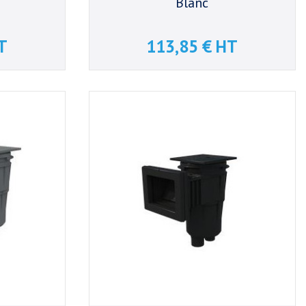
Blanc
T
113,85 € HT
Prix