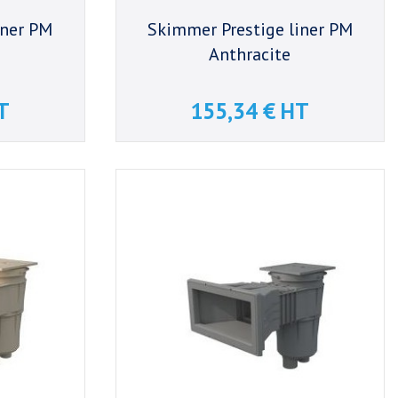
iner PM
Skimmer Prestige liner PM
Anthracite
T
155,34 € HT
Prix