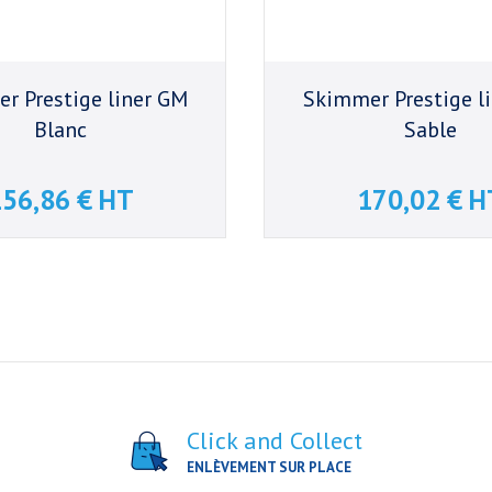
r Prestige liner GM
Skimmer Prestige l
Blanc
Sable
56,86 € HT
170,02 € H
Prix
Prix
Click and Collect
ENLÈVEMENT SUR PLACE