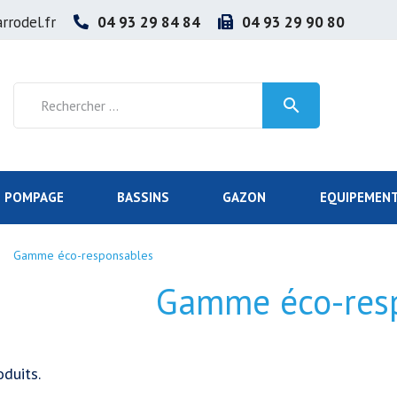
rrodel.fr
04 93 29 84 84
04 93 29 90 80

POMPAGE
BASSINS
GAZON
EQUIPEMENT
Gamme éco-responsables
Gamme éco-res
oduits.