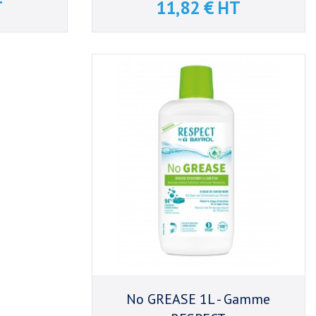
T
11,82 € HT
Prix
No GREASE 1L - Gamme