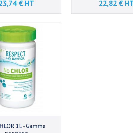
23,74 € HT
22,82 € H
Prix
Prix
HLOR 1L - Gamme