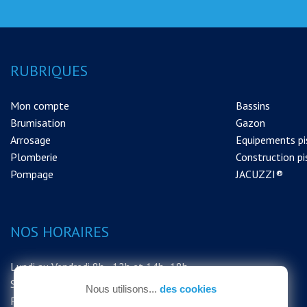
RUBRIQUES
Mon compte
Bassins
Brumisation
Gazon
Arrosage
Equipements pi
Plomberie
Construction pi
Pompage
JACUZZI®
NOS HORAIRES
Lundi au Vendredi 8h - 12h et 14h -18h
Samedi 8h - 12h
Nous utilisons...
des cookies
FERMETURE EXCEPTIONNELLE DU