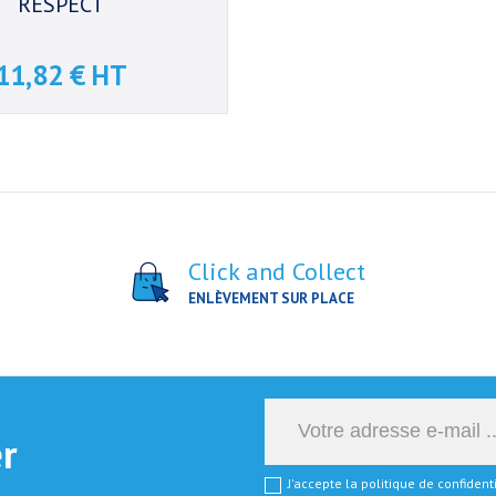
RESPECT
11,82 € HT
Prix
Click and Collect
ENLÈVEMENT SUR PLACE
er
J'accepte la politique de confiden