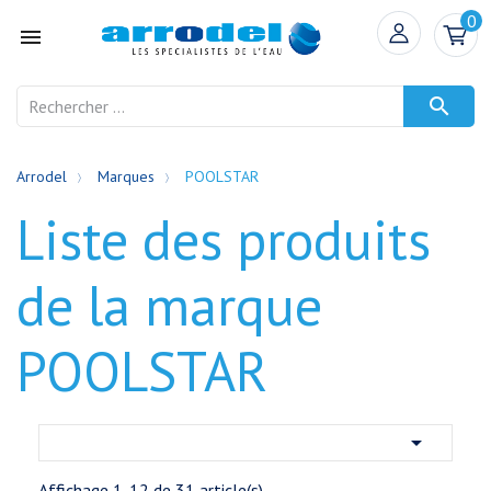
0


Arrodel
Marques
POOLSTAR
Liste des produits
de la marque
POOLSTAR

Affichage 1-12 de 31 article(s)