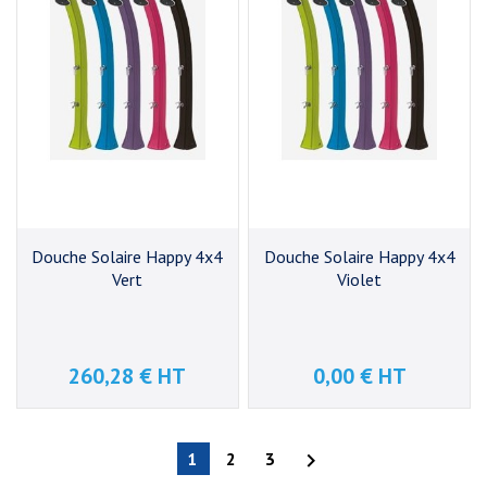
Douche Solaire Happy 4x4
Douche Solaire Happy 4x4
Vert
Violet
260,28 € HT
0,00 € HT
Prix
Prix
1
2
3
