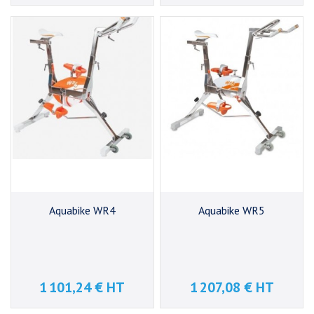
Aquabike WR4
Aquabike WR5
1 101,24 € HT
1 207,08 € HT
Prix
Prix