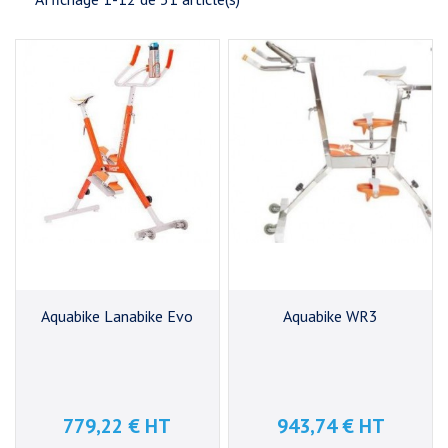
Aquabike Lanabike Evo
Aquabike WR3
779,22 € HT
943,74 € HT
Prix
Prix