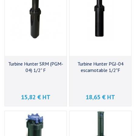
Turbine Hunter SRM (PGM-
Turbine Hunter PGJ-04
04) 1/2" F
escamotable 1/2"F
15,82 € HT
18,65 € HT
Prix
Prix