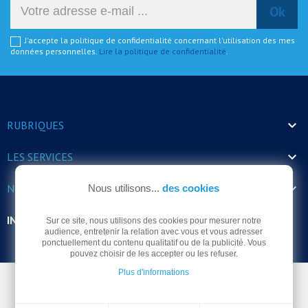
J'accepte la politique de confidentialité concernant l'utilisation des mes
données personnelles.
Lire la politique de confidentialité
.

RUBRIQUES

LES SERVICES

NOS HORAIRES
Nous utilisons...
des cookies
INFORMATIONS
Sur ce site, nous utilisons des cookies pour mesurer notre
audience, entretenir la relation avec vous et vous adresser
ponctuellement du contenu qualitatif ou de la publicité. Vous
pouvez choisir de les accepter ou les refuser.
Plus d'informations
© Arrodel 2026 -
Mentions légales
-
Politique de