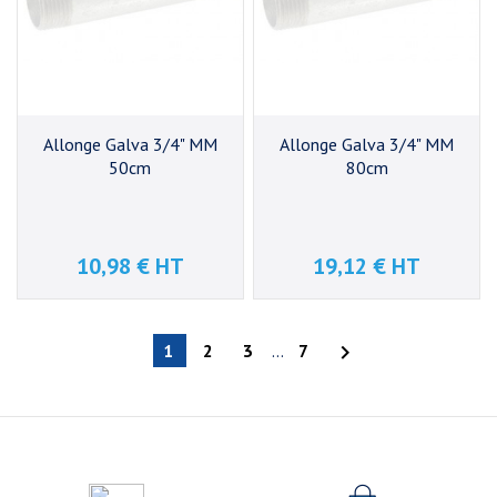
Allonge Galva 3/4" MM
Allonge Galva 3/4" MM
50cm
80cm
10,98 € HT
19,12 € HT
Prix
Prix
1
2
3
…
7
