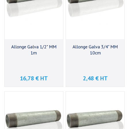
Allonge Galva 1/2" MM
Allonge Galva 3/4" MM
1m
10cm
16,78 € HT
2,48 € HT
Prix
Prix