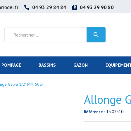
rrodel.fr
04 93 29 84 84
04 93 29 90 80

POMPAGE
BASSINS
GAZON
EQUIPEMENT
onge Galva 1/2" MM 50cm
Allonge 
15.02510
Référence :