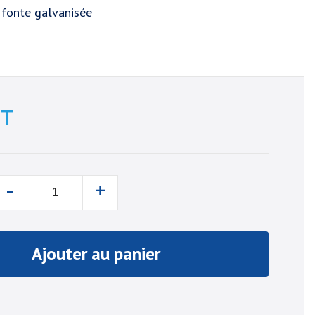
n fonte galvanisée
T
-
+
Ajouter au panier