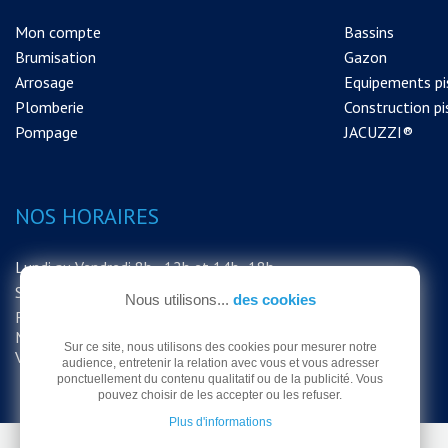
Mon compte
Bassins
Brumisation
Gazon
Arrosage
Equipements pi
Plomberie
Construction pi
Pompage
JACUZZI®
NOS HORAIRES
Lundi au Vendredi 8h - 12h et 14h -18h
Samedi 8h - 12h
Nous utilisons...
des cookies
FERMETURE EXCEPTIONNELLE DU
MAGASIN LE SAMEDI 15 AOUT MERCI DE
Sur ce site, nous utilisons des cookies pour mesurer notre
VOTRE COMPRÉHENSION
audience, entretenir la relation avec vous et vous adresser
ponctuellement du contenu qualitatif ou de la publicité. Vous
pouvez choisir de les accepter ou les refuser.
Plus d'informations