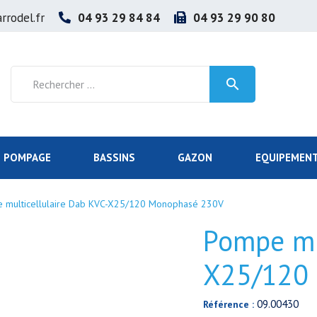
rrodel.fr
04 93 29 84 84
04 93 29 90 80

POMPAGE
BASSINS
GAZON
EQUIPEMENT
 multicellulaire Dab KVC-X25/120 Monophasé 230V
Pompe mu
X25/120
09.00430
Référence :