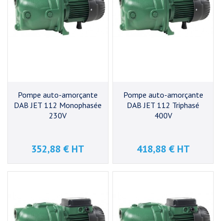
Pompe auto-amorçante
Pompe auto-amorçante
DAB JET 112 Monophasée
DAB JET 112 Triphasé
230V
400V
352,88 € HT
418,88 € HT
Prix
Prix