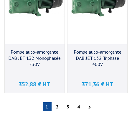
Pompe auto-amorçante
Pompe auto-amorçante
DAB JET 132 Monophasée
DAB JET 132 Triphasé
230V
400V
352,88 € HT
371,36 € HT
Prix
Prix
1
2
3
4
