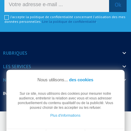
J'accepte la politique de confidentialité concernant l'utilisation des mes
données personnelles.
Lire la politique de confidentialité
.

RUBRIQUES

LES SERVICES

NOS HORAIRES
Nous utilisons...
des cookies
INFORMATIONS
Sur ce site, nous utilisons des cookies pour mesurer notre
audience, entretenir la relation avec vous et vous adresser
ponctuellement du contenu qualitatif ou de la publicité. Vous
pouvez choisir de les accepter ou les refuser.
Plus d'informations
© Arrodel 2026 -
Mentions légales
-
Politique de