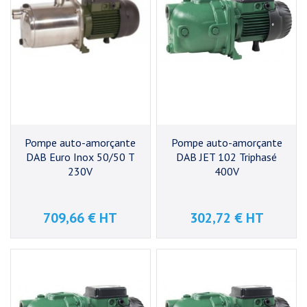
Pompe auto-amorçante
Pompe auto-amorçante
DAB Euro Inox 50/50 T
DAB JET 102 Triphasé
230V
400V
709,66 € HT
302,72 € HT
Prix
Prix