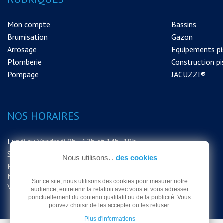
Mon compte
Bassins
Brumisation
Gazon
Arrosage
Equipements pi
Plomberie
Construction pi
Pompage
JACUZZI®
NOS HORAIRES
Lundi au Vendredi 8h - 12h et 14h -18h
Samedi 8h - 12h
Nous utilisons...
des cookies
FERMETURE EXCEPTIONNELLE DU
MAGASIN LE SAMEDI 15 AOUT MERCI DE
Sur ce site, nous utilisons des cookies pour mesurer notre
VOTRE COMPRÉHENSION
audience, entretenir la relation avec vous et vous adresser
ponctuellement du contenu qualitatif ou de la publicité. Vous
pouvez choisir de les accepter ou les refuser.
Plus d'informations