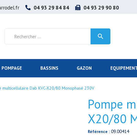
rrodel.fr
04 93 29 84 84
04 93 29 90 80

POMPAGE
BASSINS
GAZON
EQUIPEMENT
 multicellulaire Dab KVC-X20/80 Monophasé 230V
Pompe mu
X20/80 
09.00414
Référence :