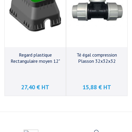
Regard plastique
Té égal compression
Rectangulaire moyen 12"
Plasson 32x32x32
27,40 € HT
15,88 € HT
Prix
Prix