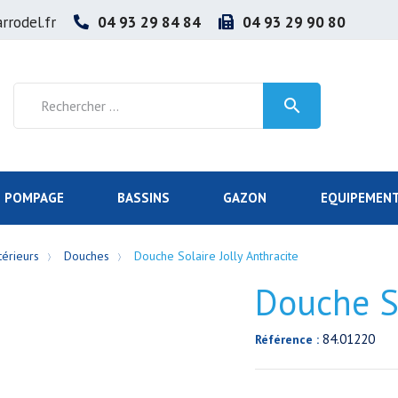
rrodel.fr
04 93 29 84 84
04 93 29 90 80

POMPAGE
BASSINS
GAZON
EQUIPEMENT
térieurs
Douches
Douche Solaire Jolly Anthracite
Douche So
84.01220
Référence :