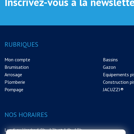
Inscrivez-vous à la newslett
RUBRIQUES
Mon compte
Bassins
Brumisation
Gazon
Arrosage
Equipements pi
Plomberie
Construction pi
Pompage
JACUZZI®
NOS HORAIRES
Lundi au Vendredi 8h - 12h et 14h -18h