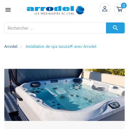
0


Arrodel
Installation de spa Jacuzzi® avec Arrodel