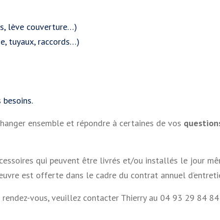
es, lève couverture…)
age, tuyaux, raccords…)
 besoins.
’échanger ensemble et répondre à certaines de vos
questions
soires qui peuvent être livrés et/ou installés le jour mêm
œuvre est offerte dans le cadre du contrat annuel d’entreti
endez-vous, veuillez contacter Thierry au 04 93 29 84 84 o