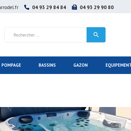
rrodel.fr
04 93 29 84 84
04 93 29 90 80

POMPAGE
BASSINS
GAZON
EQUIPEMENT