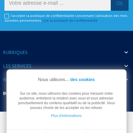
J'accepte la politique de confidentialité concernant l'utilisation des mes
données personnelles.
Lire la politique de confidentialité
.

RUBRIQUES

LES SERVICES

NOS HORAIRES
Nous utilisons...
des cookies
INFORMATIONS
Sur ce site, nous utilisons des cookies pour mesurer notre
audience, entretenir la relation avec vous et vous adresser
ponctuellement du contenu qualitatif ou de la publicité. Vous
pouvez choisir de les accepter ou les refuser.
Plus d'informations
© Arrodel 2026 -
Mentions légales
-
Politique de