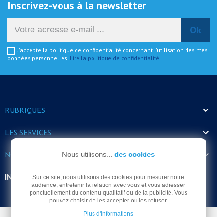
Inscrivez-vous à la newsletter
J'accepte la politique de confidentialité concernant l'utilisation des mes
données personnelles.
Lire la politique de confidentialité
.

RUBRIQUES

LES SERVICES

NOS HORAIRES
Nous utilisons...
des cookies
INFORMATIONS
Sur ce site, nous utilisons des cookies pour mesurer notre
audience, entretenir la relation avec vous et vous adresser
ponctuellement du contenu qualitatif ou de la publicité. Vous
pouvez choisir de les accepter ou les refuser.
Plus d'informations