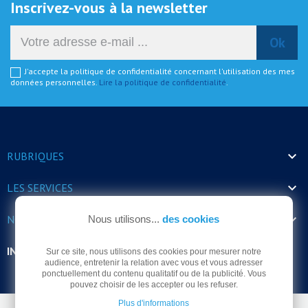
Inscrivez-vous à la newsletter
J'accepte la politique de confidentialité concernant l'utilisation des mes
données personnelles.
Lire la politique de confidentialité
.

RUBRIQUES

LES SERVICES

NOS HORAIRES
Nous utilisons...
des cookies
INFORMATIONS
Sur ce site, nous utilisons des cookies pour mesurer notre
audience, entretenir la relation avec vous et vous adresser
ponctuellement du contenu qualitatif ou de la publicité. Vous
pouvez choisir de les accepter ou les refuser.
Plus d'informations