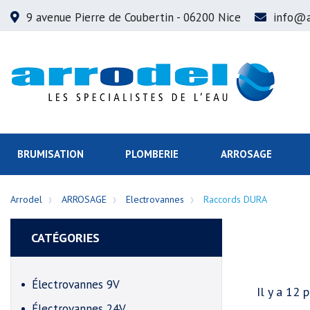
9 avenue Pierre de Coubertin
- 06200 Nice
info@a
BRUMISATION
PLOMBERIE
ARROSAGE
Arrodel
ARROSAGE
Electrovannes
Raccords DURA
CATÉGORIES
Électrovannes 9V
Il y a 12 p
Électrovannes 24V