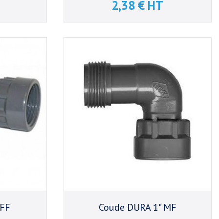
2,38 € HT
Prix
 FF
Coude DURA 1" MF