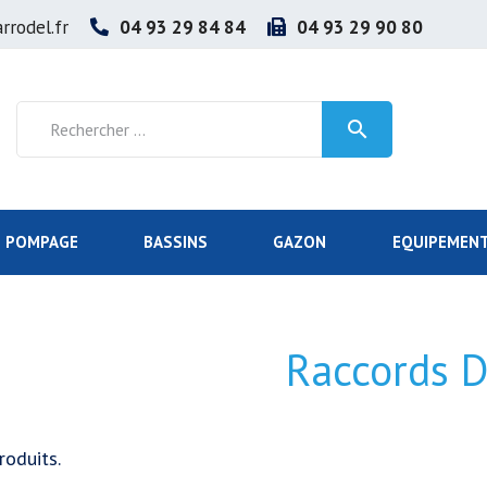
rrodel.fr
04 93 29 84 84
04 93 29 90 80

POMPAGE
BASSINS
GAZON
EQUIPEMENT
Raccords 
roduits.