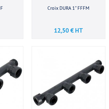
FF
Croix DURA 1" FFFM
12,50 € HT
Prix