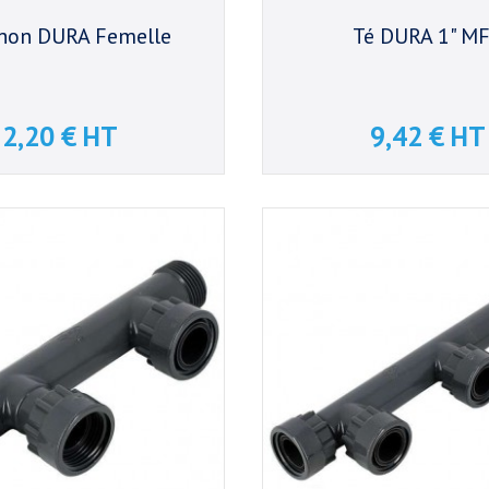
hon DURA Femelle
Té DURA 1" M
2,20 € HT
9,42 € HT
Prix
Prix