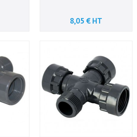
8,05 € HT
Prix