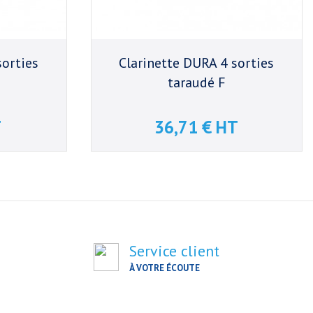
sorties
Clarinette DURA 4 sorties
taraudé F
T
36,71 € HT
Prix
Service client
À VOTRE ÉCOUTE