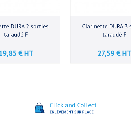
ette DURA 2 sorties
Clarinette DURA 3 
taraudé F
taraudé F
19,85 € HT
27,59 € H
Prix
Prix
Click and Collect
ENLÈVEMENT SUR PLACE