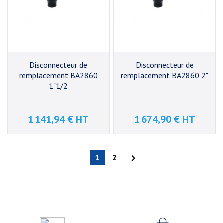
Disconnecteur de
Disconnecteur de
remplacement BA2860
remplacement BA2860 2"
1"1/2
1 141,94 € HT
1 674,90 € HT
Prix
Prix
1
2
