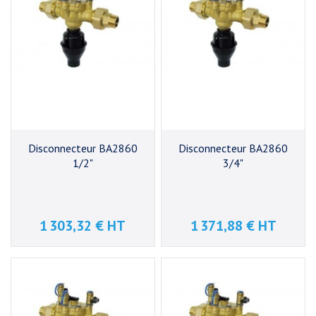
Disconnecteur BA2860
Disconnecteur BA2860
1/2"
3/4"
1 303,32 € HT
1 371,88 € HT
Prix
Prix