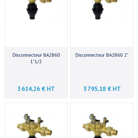
Disconnecteur BA2860
Disconnecteur BA2860 2"
1"1/2
3 614,26 € HT
3 795,18 € HT
Prix
Prix