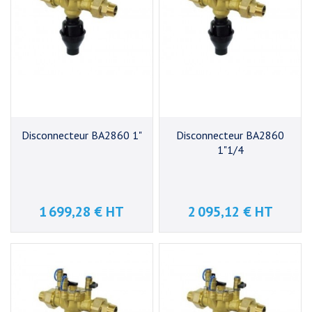
Disconnecteur BA2860 1"
Disconnecteur BA2860
1"1/4
1 699,28 € HT
2 095,12 € HT
Prix
Prix