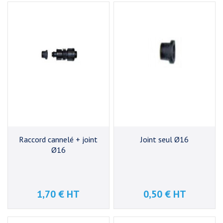
Raccord cannelé + joint
Joint seul Ø16
Ø16
1,70 € HT
0,50 € HT
Prix
Prix