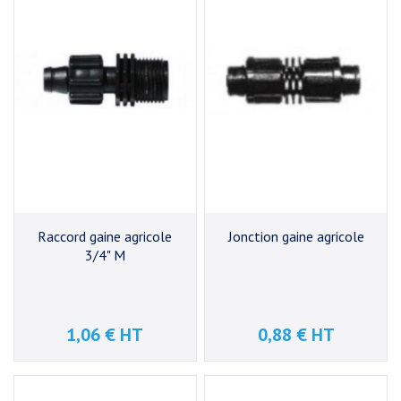
Raccord gaine agricole
Jonction gaine agricole
3/4" M
1,06 € HT
0,88 € HT
Prix
Prix