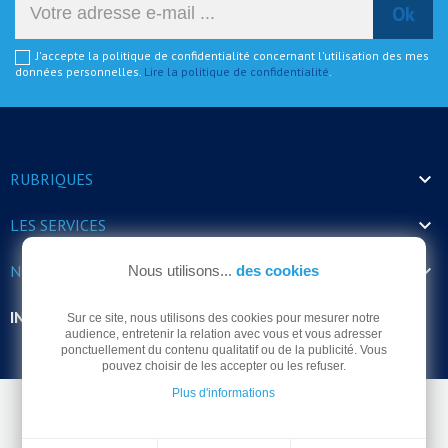
J'accepte la politique de confidentialité concernant l'utilisation des mes
données personnelles.
Lire la politique de confidentialité
.

RUBRIQUES

LES SERVICES

NOS HORAIRES
Nous utilisons...
des cookies
INFORMATIONS
Sur ce site, nous utilisons des cookies pour mesurer notre
audience, entretenir la relation avec vous et vous adresser
ponctuellement du contenu qualitatif ou de la publicité. Vous
pouvez choisir de les accepter ou les refuser.
Plus d'informations
© Arrodel 2026 -
Mentions légales
-
Politique de