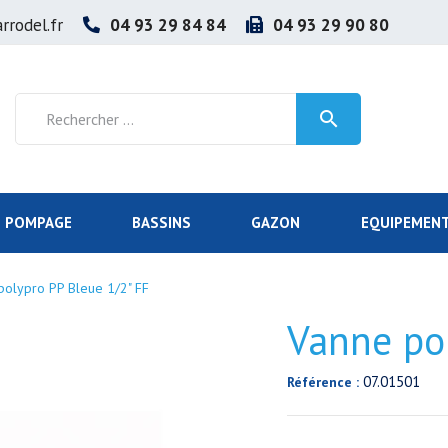
rrodel.fr
04 93 29 84 84
04 93 29 90 80

POMPAGE
BASSINS
GAZON
EQUIPEMENT
polypro PP Bleue 1/2" FF
Vanne pol
07.01501
Référence :