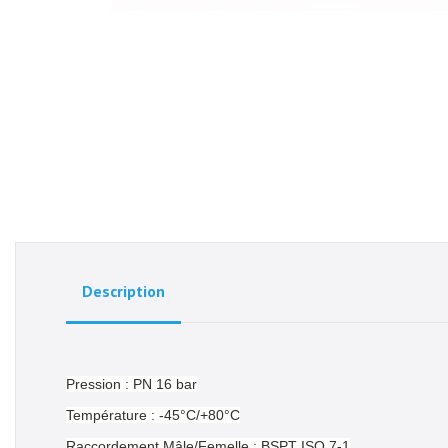
Description
Pression : PN 16 bar
Température : -45°C/+80°C
Raccordement Mâle/Femelle : BSPT ISO 7-1