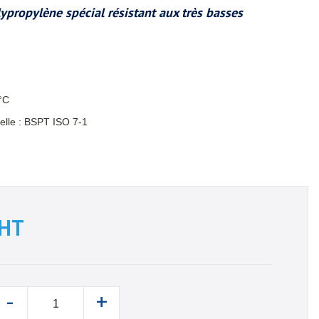
ypropylène spécial résistant aux très basses
°C
lle : BSPT ISO 7-1
HT
-
+