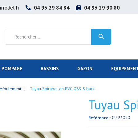
rrodel.fr
04 93 29 84 84
04 93 29 90 80

POMPAGE
BASSINS
GAZON
EQUIPEMENT
 refoulement
Tuyau Spirabel en PVC Ø63 5 bars
Tuyau Sp
09.23020
Référence :