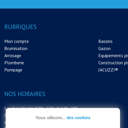
RUBRIQUES
Mon compte
Bassins
Brumisation
Gazon
Arrosage
Equipements pi
Plomberie
Construction pi
Pompage
JACUZZI®
NOS HORAIRES
Lundi au Vendredi 8h - 12h et 14h -18h
Samedi 8h - 12h
Nous utilisons...
des cookies
FERMETURE EXCEPTIONNELLE DU