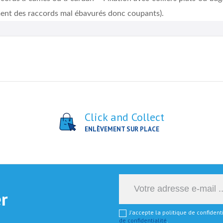
mment des raccords mal ébavurés donc coupants).
Click and Collect
ENLÈVEMENT SUR PLACE
er
J'accepte la politique de confiden
de confidentialité
.