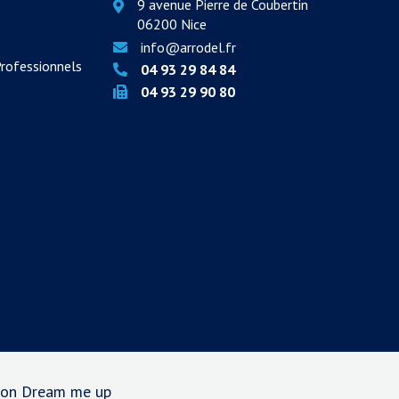
9 avenue Pierre de Coubertin
06200 Nice
info@arrodel.fr
Professionnels
04 93 29 84 84
04 93 29 90 80
tion Dream me up