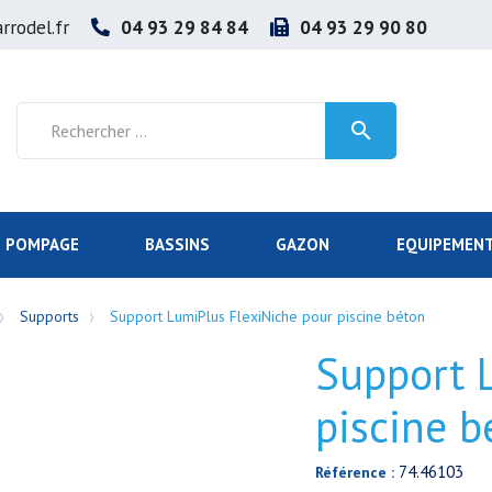
rrodel.fr
04 93 29 84 84
04 93 29 90 80

POMPAGE
BASSINS
GAZON
EQUIPEMENT
Supports
Support LumiPlus FlexiNiche pour piscine béton
Support 
piscine b
74.46103
Référence :