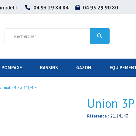
rrodel.fr
04 93 29 84 84
04 93 29 90 80

POMPAGE
BASSINS
GAZON
EQUIPEMENT
c mixte 40 x 1"1/4 F
Union 3P
21.14140
Référence :