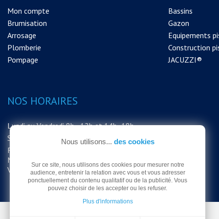
Mon compte
Bassins
Brumisation
Gazon
Arrosage
Equipements pi
Plomberie
Construction pi
Pompage
JACUZZI®
NOS HORAIRES
Lundi au Vendredi 8h - 12h et 14h -18h
Samedi 8h - 12h
Nous utilisons...
des cookies
FERMETURE EXCEPTIONNELLE DU
MAGASIN LE SAMEDI 15 AOUT MERCI DE
Sur ce site, nous utilisons des cookies pour mesurer notre
VOTRE COMPRÉHENSION
audience, entretenir la relation avec vous et vous adresser
ponctuellement du contenu qualitatif ou de la publicité. Vous
pouvez choisir de les accepter ou les refuser.
Plus d'informations