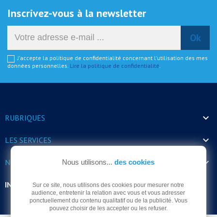
Inscrivez-vous à la newsletter
J'accepte la politique de confidentialité concernant l'utilisation des mes
données personnelles.
Lire la politique de confidentialité
.

RUBRIQUES

LES SERVICES

NOS HORAIRES
Nous utilisons...
des cookies
INFORMATIONS
Sur ce site, nous utilisons des cookies pour mesurer notre
audience, entretenir la relation avec vous et vous adresser
ponctuellement du contenu qualitatif ou de la publicité. Vous
pouvez choisir de les accepter ou les refuser.