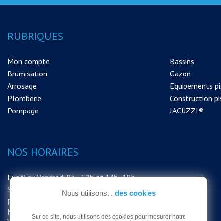
RUBRIQUES
Mon compte
Bassins
Brumisation
Gazon
Arrosage
Equipements pi
Plomberie
Construction pi
Pompage
JACUZZI®
NOS HORAIRES
Lundi au Vendredi 8h - 12h et 14h -18h
Samedi 8h - 12h
Nous utilisons...
des cookies
FERMETURE EXCEPTIONNELLE DU
MAGASIN LE SAMEDI 15 AOUT MERCI DE
Sur ce site, nous utilisons des cookies pour mesurer notre