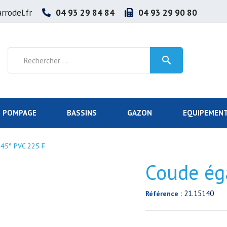
rrodel.fr
04 93 29 84 84
04 93 29 90 80

POMPAGE
BASSINS
GAZON
EQUIPEMENT
 45° PVC 225 F
Coude ég
21.15140
Référence :