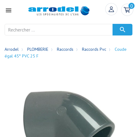
0


Arrodel
PLOMBERIE
Raccords
Raccords Pvc
Coude
égal 45° PVC 25 F