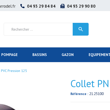
rrodel.fr
04 93 29 84 84
04 93 29 90 80

POMPAGE
BASSINS
GAZON
EQUIPEMENT
 PVC Pression 125
Collet P
21.25100
Référence :