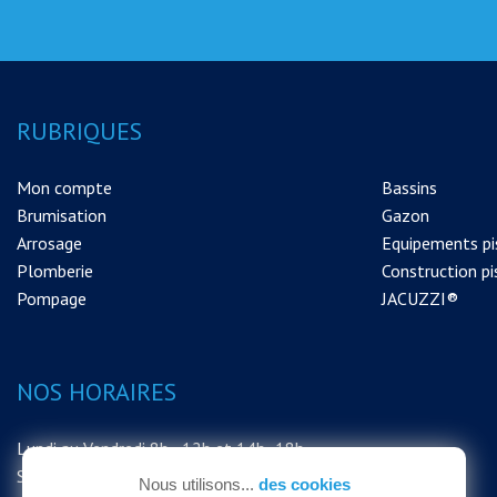
RUBRIQUES
Mon compte
Bassins
Brumisation
Gazon
Arrosage
Equipements pi
Plomberie
Construction pi
Pompage
JACUZZI®
NOS HORAIRES
Lundi au Vendredi 8h - 12h et 14h -18h
Samedi 8h - 12h
Nous utilisons...
des cookies