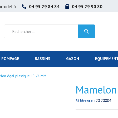
rrodel.fr
04 93 29 84 84
04 93 29 90 80

POMPAGE
BASSINS
GAZON
EQUIPEMENT
lon égal plastique 1"1/4 MM
Mamelon 
20.20004
Référence :