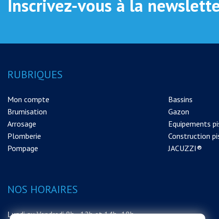
Inscrivez-vous à la newslett
RUBRIQUES
Mon compte
Bassins
Brumisation
Gazon
Arrosage
Equipements pi
Plomberie
Construction pi
Pompage
JACUZZI®
NOS HORAIRES
Lundi au Vendredi 8h - 12h et 14h -18h