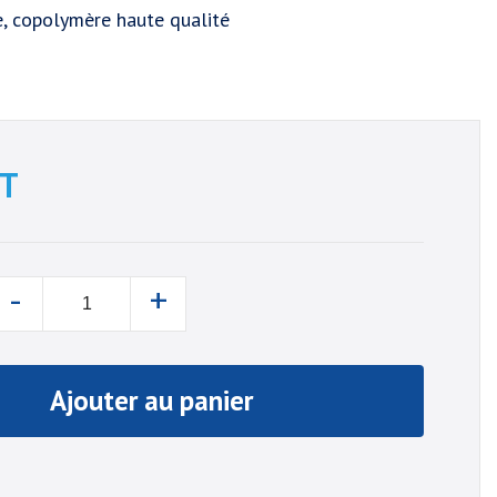
e, copolymère haute qualité
T
-
+
Ajouter au panier