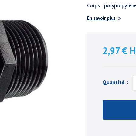
Corps : polypropylèn

En savoir plus
2,97 €
H
Quantité :