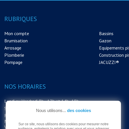
RUBRIQUES
Mon compte
Bassins
Brumisation
Gazon
Arrosage
Equipements pi
Plomberie
Construction pi
Pompage
JACUZZI®
NOS HORAIRES
Lundi au Vendredi 8h - 12h et 14h -18h
Samedi 8h - 12h
Nous utilisons...
des cookies
FERMETURE EXCEPTIONNELLE DU
MAGASIN LE SAMEDI 15 AOUT MERCI DE
Sur ce site, nous utilisons des cookies pour mesurer notre
VOTRE COMPRÉHENSION
audience, entretenir la relation avec vous et vous adresser