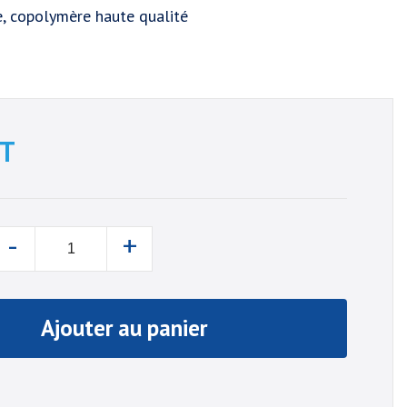
e, copolymère haute qualité
T
-
+
Ajouter au panier