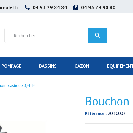
rrodel.fr
04 93 29 84 84
04 93 29 90 80

POMPAGE
BASSINS
GAZON
EQUIPEMENT
on plastique 3/4" M
Bouchon 
20.10002
Référence :