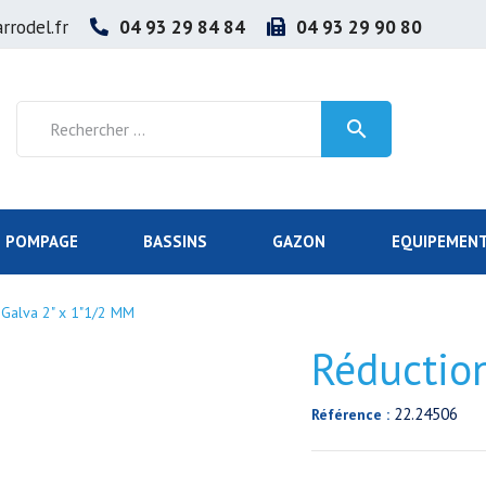
rrodel.fr
04 93 29 84 84
04 93 29 90 80

POMPAGE
BASSINS
GAZON
EQUIPEMENT
 Galva 2" x 1"1/2 MM
Réductio
22.24506
Référence :