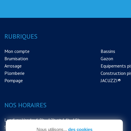
RUBRIQUES
Mon compte
Bassins
Brumisation
Gazon
Arrosage
Equipements pi
Plomberie
Construction pi
Pompage
JACUZZI®
NOS HORAIRES
Lundi au Vendredi 8h - 12h et 14h -18h
Samedi 8h - 12h
Nous utilisons...
des cookies