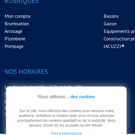
RUBRIQUES
Mon compte
Bassins
Brumisation
Gazon
Arrosage
Equipements pi
Plomberie
Construction pi
Pompage
JACUZZI®
NOS HORAIRES
Lundi au Vendredi 8h - 12h et 14h -18h
Samedi 8h - 12h
Nous utilisons...
des cookies
FERMETURE EXCEPTIONNELLE DU
MAGASIN LE SAMEDI 15 AOUT MERCI DE
Sur ce site, nous utilisons des cookies pour mesurer notre
VOTRE COMPRÉHENSION
audience, entretenir la relation avec vous et vous adresser
ponctuellement du contenu qualitatif ou de la publicité. Vous
pouvez choisir de les accepter ou les refuser.
Plus d'informations