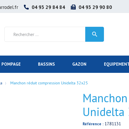
rrodel.fr
04 93 29 84 84
04 93 29 90 80

POMPAGE
BASSINS
GAZON
EQUIPEMENT
ta
Manchon réduit compression Unidelta 32x25
Manchon 
Unidelta
17.81131
Référence :