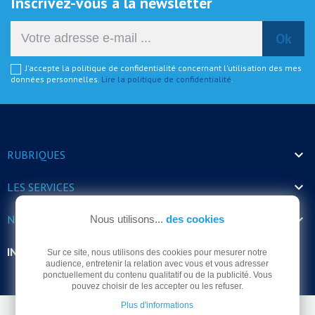
Inscrivez-vous à la newsletter
J'accepte la politique de confidentialité concernant l'utilisation des mes
données personnelles.
Lire la politique de confidentialité
.

RUBRIQUES

LES SERVICES

NOS HORAIRES
Nous utilisons...
des cookies
INFORMATIONS
Sur ce site, nous utilisons des cookies pour mesurer notre
audience, entretenir la relation avec vous et vous adresser
ponctuellement du contenu qualitatif ou de la publicité. Vous
pouvez choisir de les accepter ou les refuser.
Plus d'informations