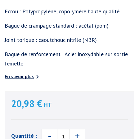
Ecrou : Polypropylène, copolymère haute qualité
Bague de crampage standard : acétal (pom)
Joint torique : caoutchouc nitrile (NBR)
Bague de renforcement : Acier inoxydable sur sortie
femelle

En savoir plus
20,98 €
HT
-
+
Quantité :