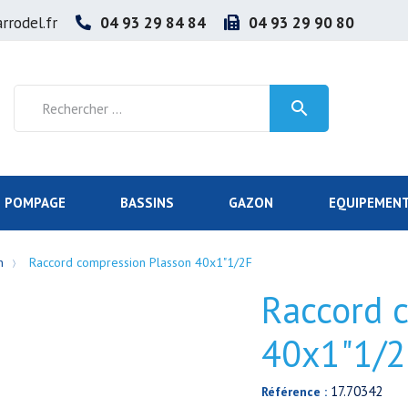
rrodel.fr
04 93 29 84 84
04 93 29 90 80

POMPAGE
BASSINS
GAZON
EQUIPEMENT
n
Raccord compression Plasson 40x1"1/2F
Raccord 
40x1"1/2
17.70342
Référence :