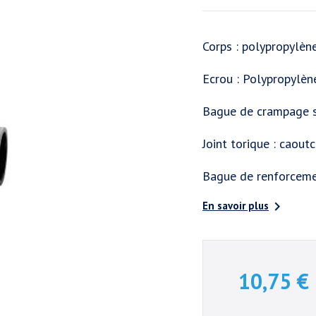
Corps : polypropylèn
Ecrou : Polypropylèn
Bague de crampage s
Joint torique : caout
Bague de renforcemen

En savoir plus
10,75 €