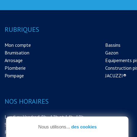
RUBRIQUES
Mon compte
Bassins
Brumisation
Gazon
Arrosage
Equipements pi
Plomberie
Construction pi
Pompage
JACUZZI®
NOS HORAIRES
Lundi au Vendredi 8h - 12h et 14h -18h
Samedi 8h - 12h
Nous utilisons...
des cookies
FERMETURE EXCEPTIONNELLE DU