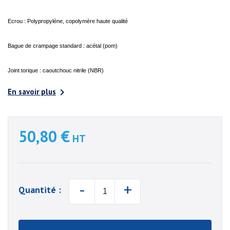
Ecrou : Polypropylène, copolymère haute qualité
Bague de crampage standard : acétal (pom)
Joint torique : caoutchouc nitrile (NBR)

En savoir plus
50,80 €
HT
-
+
Quantité :