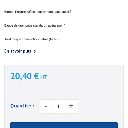
Ecrou : Polypropylène, copolymère haute qualité
Bague de crampage standard : acétal (pom)
Joint torique : caoutchouc nitrile (NBR)

En savoir plus
20,40 €
HT
-
+
Quantité :