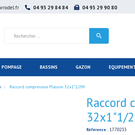
rrodel.fr
04 93 29 84 84
04 93 29 90 80

POMPAGE
BASSINS
GAZON
EQUIPEMENT
n
Raccord compression Plasson 32x1"1/2M
Raccord 
32x1"1/
17.70233
Référence :