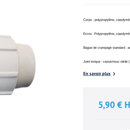
Corps : polypropylène, copolymèr
Ecrou : Polypropylène, copolymèr
Bague de crampage standard : a
Joint torique : caoutchouc nitrile

En savoir plus
5,90 €
H