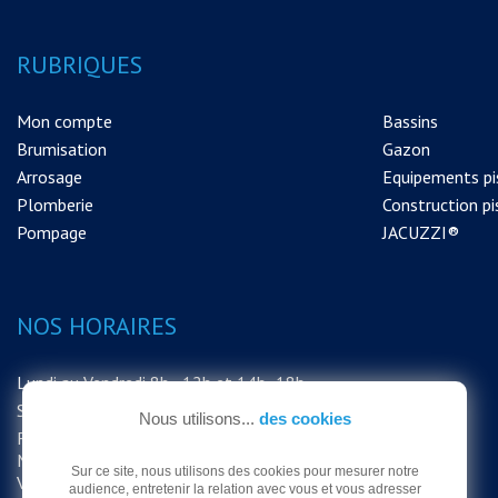
RUBRIQUES
Mon compte
Bassins
Brumisation
Gazon
Arrosage
Equipements pi
Plomberie
Construction pi
Pompage
JACUZZI®
NOS HORAIRES
Lundi au Vendredi 8h - 12h et 14h -18h
Samedi 8h - 12h
Nous utilisons...
des cookies
FERMETURE EXCEPTIONNELLE DU
MAGASIN LE SAMEDI 15 AOUT MERCI DE
Sur ce site, nous utilisons des cookies pour mesurer notre
VOTRE COMPRÉHENSION
audience, entretenir la relation avec vous et vous adresser