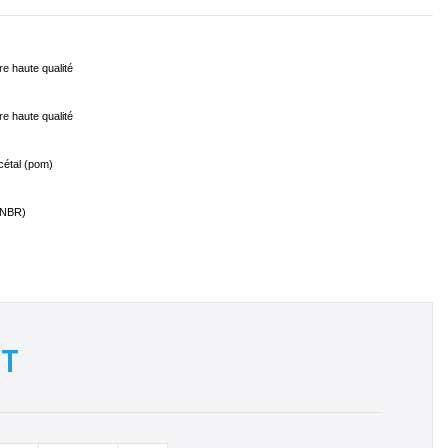
e haute qualité
e haute qualité
cétal (pom)
 (NBR)
T