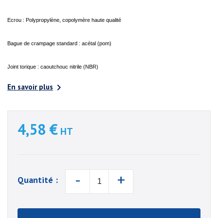
Ecrou : Polypropylène, copolymère haute qualité
Bague de crampage standard : acétal (pom)
Joint torique : caoutchouc nitrile (NBR)

En savoir plus
4,58 €
HT
-
+
Quantité :