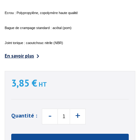
Ecrou : Polypropylène, copolymère haute qualité
Bague de crampage standard : acétal (pom)
Joint torique : caoutchouc nitrile (NBR)

En savoir plus
3,85 €
HT
-
+
Quantité :