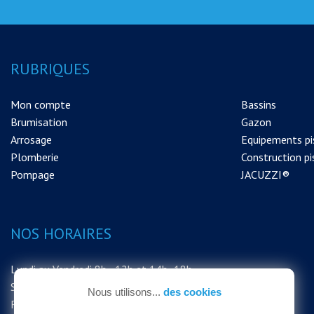
RUBRIQUES
Mon compte
Bassins
Brumisation
Gazon
Arrosage
Equipements pi
Plomberie
Construction pi
Pompage
JACUZZI®
NOS HORAIRES
Lundi au Vendredi 8h - 12h et 14h -18h
Samedi 8h - 12h
Nous utilisons...
des cookies
FERMETURE EXCEPTIONNELLE DU