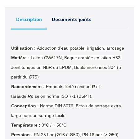
Description
Documents joints
Utilisation :
Adduction d’eau potable, irrigation, arrosage
Matière :
Laiton CW617N, Bague crantée en laiton H62,
Joint torique en NBR ou EPDM, Boulonnerie inox 304 (à
partir du Ø75)
Raccordement :
Embouts fileté conique
R
et
taraudé
Rp
selon norme ISO 7-1 (BSPT).
Conception :
Norme DIN 8076, Ecrou de serrage extra
large pour un serrage facile
Température :
0°C / + 50°C
Pression :
PN 25 bar (Ø16 à Ø50), PN 16 bar (> Ø50)